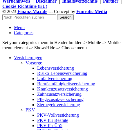
Werbehinweis
│
Disclaimer
│
Inhaltsverzeichnis
│
Partner
│
Cookie-Richtlinie (EU)
© 2023
Finanz-Max.de
--- Concept by
Funrotic Media
Search
Menu
Categories
Set your categories menu in Header builder -> Mobile -> Mobile
menu element -> Show/Hide -> Choose menu
Versicherungen
Vorsorge
Lebensversicherung
Risiko-Lebensversicherung
Unfallversicherung
Berufsunfähigkeits­versicherung
Krankenzusatzversicherung
Zahnzusatzversicherung
Pflegezusatzversicherung
Sterbegeldversicherung
PKV
PKV-Vollversicherung
PKV für Beamte
PKV für Ü55