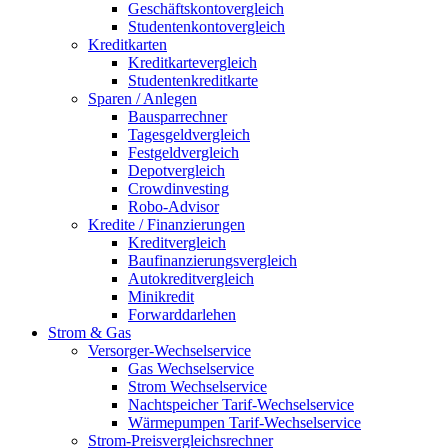
Geschäftskontovergleich
Studentenkontovergleich
Kreditkarten
Kreditkartevergleich
Studentenkreditkarte
Sparen / Anlegen
Bausparrechner
Tagesgeldvergleich
Festgeldvergleich
Depotvergleich
Crowdinvesting
Robo-Advisor
Kredite / Finanzierungen
Kreditvergleich
Baufinanzierungsvergleich
Autokreditvergleich
Minikredit
Forwarddarlehen
Strom & Gas
Versorger-Wechselservice
Gas Wechselservice
Strom Wechselservice
Nachtspeicher Tarif-Wechselservice
Wärmepumpen Tarif-Wechselservice
Strom-Preisvergleichsrechner