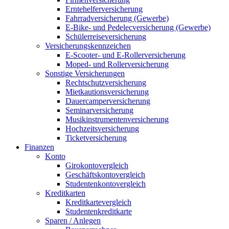
Erntehelferversicherung
Fahrradversicherung (Gewerbe)
E-Bike- und Pedelecversicherung (Gewerbe)
Schülerreiseversicherung
Versicherungskennzeichen
E-Scooter- und E-Rollerversicherung
Moped- und Rollerversicherung
Sonstige Versicherungen
Rechtschutzversicherung
Mietkautionsversicherung
Dauercamperversicherung
Seminarversicherung
Musikinstrumentenversicherung
Hochzeitsversicherung
Ticketversicherung
Finanzen
Konto
Girokontovergleich
Geschäftskontovergleich
Studentenkontovergleich
Kreditkarten
Kreditkartevergleich
Studentenkreditkarte
Sparen / Anlegen