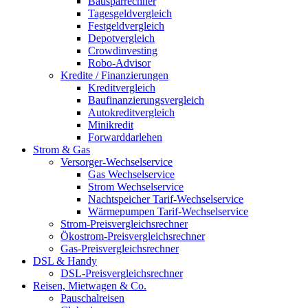
Bausparrechner
Tagesgeldvergleich
Festgeldvergleich
Depotvergleich
Crowdinvesting
Robo-Advisor
Kredite / Finanzierungen
Kreditvergleich
Baufinanzierungsvergleich
Autokreditvergleich
Minikredit
Forwarddarlehen
Strom & Gas
Versorger-Wechselservice
Gas Wechselservice
Strom Wechselservice
Nachtspeicher Tarif-Wechselservice
Wärmepumpen Tarif-Wechselservice
Strom-Preisvergleichsrechner
Ökostrom-Preisvergleichsrechner
Gas-Preisvergleichsrechner
DSL & Handy
DSL-Preisvergleichsrechner
Reisen, Mietwagen & Co.
Pauschalreisen