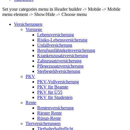
Set your categories menu in Header builder -> Mobile -> Mobile
menu element -> Show/Hide -> Choose menu
Versicherungen
Vorsorge
Lebensversicherung
Risiko-Lebensversicherung
Unfallversicherung
Berufsunfähigkeits­versicherung
Krankenzusatzversicherung
Zahnzusatzversicherung
Pflegezusatzversicherung
Sterbegeldversicherung
PKV
PKV-Vollversicherung
PKV für Beamte
PKV für Ü55
PKV für Studenten
Rente
Rentenversicherung
Riester Rente
Rürup-Rente
Tierversicherungen
Tierhalterhaftpflicht