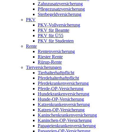
Zahnzusatzversicherung
Pflegezusatzversicherung
Sterbegeldversicherung
PKV
PKV-Vollversicherung
PKV für Beamte
PKV für Ü55
PKV für Studenten
Rente
Rentenversicherung
Riester Rente
Rürup-Rente
Tierversicherungen
Tierhalterhaftpflicht
Pferdehalterhaftpflicht
Pferdekrankenversicherung
Pferde-OP-Versicherung
Hundekrankenversicherung
Hunde-OP-Versicherung
Katzenkrankenversicherung
Katzen-OP-Versicherung
Kaninchenkrankenversicherung
Kaninchen-OP-Versicherung
Papageienkrankenversicherung
Papageien-OP-Versicherung