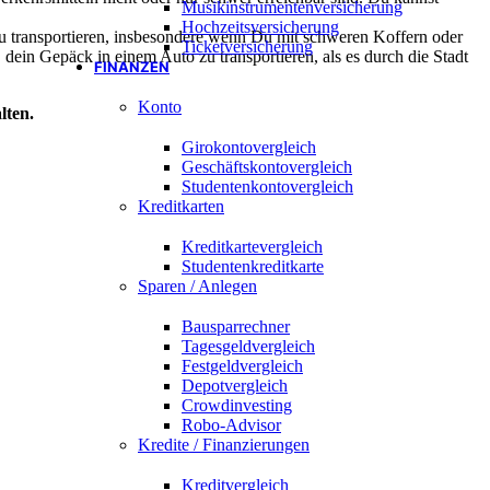
Musikinstrumentenversicherung
Hochzeitsversicherung
u transportieren, insbesondere wenn Du mit schweren Koffern oder
Ticketversicherung
dein Gepäck in einem Auto zu transportieren, als es durch die Stadt
FINANZEN
Konto
lten.
Girokontovergleich
Geschäftskontovergleich
Studentenkontovergleich
Kreditkarten
Kreditkartevergleich
Studentenkreditkarte
Sparen / Anlegen
Bausparrechner
Tagesgeldvergleich
Festgeldvergleich
Depotvergleich
Crowdinvesting
Robo-Advisor
Kredite / Finanzierungen
Kreditvergleich