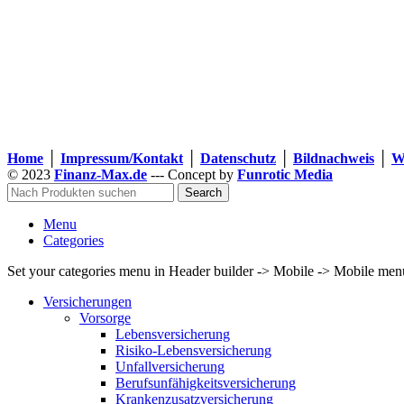
Home
│
Impressum/Kontakt
│
Datenschutz
│
Bildnachweis
│
W
© 2023
Finanz-Max.de
--- Concept by
Funrotic Media
Search
Menu
Categories
Set your categories menu in Header builder -> Mobile -> Mobile m
Versicherungen
Vorsorge
Lebensversicherung
Risiko-Lebensversicherung
Unfallversicherung
Berufsunfähigkeits­versicherung
Krankenzusatzversicherung