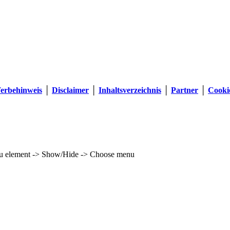
erbehinweis
│
Disclaimer
│
Inhaltsverzeichnis
│
Partner
│
Cookie
enu element -> Show/Hide -> Choose menu