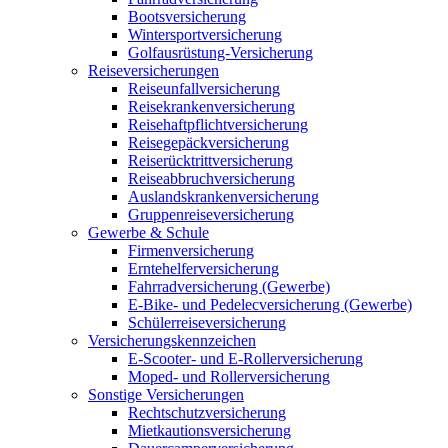
Bootsversicherung
Wintersportversicherung
Golfausrüstung-Versicherung
Reiseversicherungen
Reiseunfallversicherung
Reisekrankenversicherung
Reisehaftpflichtversicherung
Reisegepäckversicherung
Reiserücktrittversicherung
Reiseabbruchversicherung
Auslandskrankenversicherung
Gruppenreiseversicherung
Gewerbe & Schule
Firmenversicherung
Erntehelferversicherung
Fahrradversicherung (Gewerbe)
E-Bike- und Pedelecversicherung (Gewerbe)
Schülerreiseversicherung
Versicherungskennzeichen
E-Scooter- und E-Rollerversicherung
Moped- und Rollerversicherung
Sonstige Versicherungen
Rechtschutzversicherung
Mietkautionsversicherung