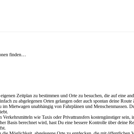
ionen finden…
eigenen Zeitplan zu bestimmen und Orte zu besuchen, die auf eine ande
 einfach zu abgelegenen Orten gelangen oder auch spontan deine Route 
 Du im Mietwagen unabhängig von Fahrplänen und Menschenmassen. Du k
iebt.
Verkehrsmitteln wie Taxis oder Privattransfers kostengünstiger sein,
licher Basis berechnet wird, hast Du eine bessere Kontrolle über deine
st.
ie Möglichkeit, abgelegene Orte zu entdecken, die mit öffentlichen Ve