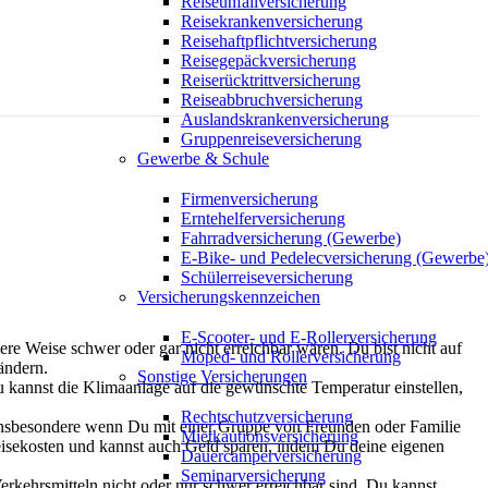
Reiseunfallversicherung
Reisekrankenversicherung
Reisehaftpflichtversicherung
Reisegepäckversicherung
Reiserücktrittversicherung
Reiseabbruchversicherung
Auslandskrankenversicherung
Gruppenreiseversicherung
Gewerbe & Schule
Firmenversicherung
Erntehelferversicherung
Fahrradversicherung (Gewerbe)
E-Bike- und Pedelecversicherung (Gewerbe
Schülerreiseversicherung
Versicherungskennzeichen
E-Scooter- und E-Rollerversicherung
re Weise schwer oder gar nicht erreichbar wären. Du bist nicht auf
Moped- und Rollerversicherung
ändern.
Sonstige Versicherungen
annst die Klimaanlage auf die gewünschte Temperatur einstellen,
Rechtschutzversicherung
 insbesondere wenn Du mit einer Gruppe von Freunden oder Familie
Mietkautionsversicherung
 Reisekosten und kannst auch Geld sparen, indem Du deine eigenen
Dauercamperversicherung
Seminarversicherung
rkehrsmitteln nicht oder nur schwer erreichbar sind. Du kannst