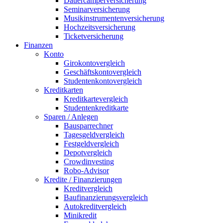
Dauercamperversicherung
Seminarversicherung
Musikinstrumentenversicherung
Hochzeitsversicherung
Ticketversicherung
Finanzen
Konto
Girokontovergleich
Geschäftskontovergleich
Studentenkontovergleich
Kreditkarten
Kreditkartevergleich
Studentenkreditkarte
Sparen / Anlegen
Bausparrechner
Tagesgeldvergleich
Festgeldvergleich
Depotvergleich
Crowdinvesting
Robo-Advisor
Kredite / Finanzierungen
Kreditvergleich
Baufinanzierungsvergleich
Autokreditvergleich
Minikredit