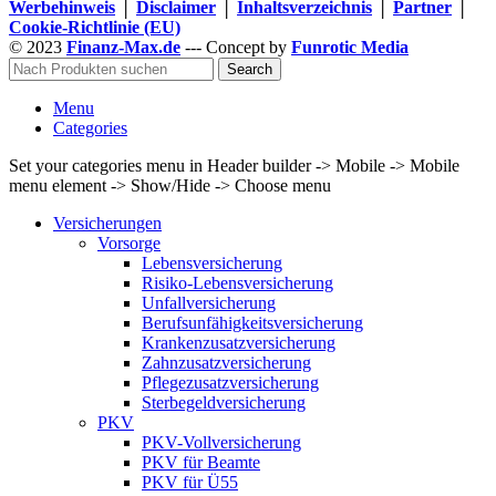
Werbehinweis
│
Disclaimer
│
Inhaltsverzeichnis
│
Partner
│
Cookie-Richtlinie (EU)
© 2023
Finanz-Max.de
--- Concept by
Funrotic Media
Search
Menu
Categories
Set your categories menu in Header builder -> Mobile -> Mobile
menu element -> Show/Hide -> Choose menu
Versicherungen
Vorsorge
Lebensversicherung
Risiko-Lebensversicherung
Unfallversicherung
Berufsunfähigkeits­versicherung
Krankenzusatzversicherung
Zahnzusatzversicherung
Pflegezusatzversicherung
Sterbegeldversicherung
PKV
PKV-Vollversicherung
PKV für Beamte
PKV für Ü55