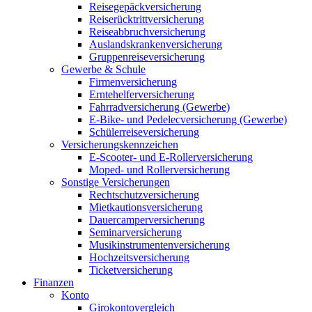
Reisegepäckversicherung
Reiserücktrittversicherung
Reiseabbruchversicherung
Auslandskrankenversicherung
Gruppenreiseversicherung
Gewerbe & Schule
Firmenversicherung
Erntehelferversicherung
Fahrradversicherung (Gewerbe)
E-Bike- und Pedelecversicherung (Gewerbe)
Schülerreiseversicherung
Versicherungskennzeichen
E-Scooter- und E-Rollerversicherung
Moped- und Rollerversicherung
Sonstige Versicherungen
Rechtschutzversicherung
Mietkautionsversicherung
Dauercamperversicherung
Seminarversicherung
Musikinstrumentenversicherung
Hochzeitsversicherung
Ticketversicherung
Finanzen
Konto
Girokontovergleich