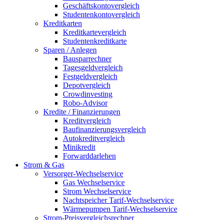
Geschäftskontovergleich
Studentenkontovergleich
Kreditkarten
Kreditkartevergleich
Studentenkreditkarte
Sparen / Anlegen
Bausparrechner
Tagesgeldvergleich
Festgeldvergleich
Depotvergleich
Crowdinvesting
Robo-Advisor
Kredite / Finanzierungen
Kreditvergleich
Baufinanzierungsvergleich
Autokreditvergleich
Minikredit
Forwarddarlehen
Strom & Gas
Versorger-Wechselservice
Gas Wechselservice
Strom Wechselservice
Nachtspeicher Tarif-Wechselservice
Wärmepumpen Tarif-Wechselservice
Strom-Preisvergleichsrechner